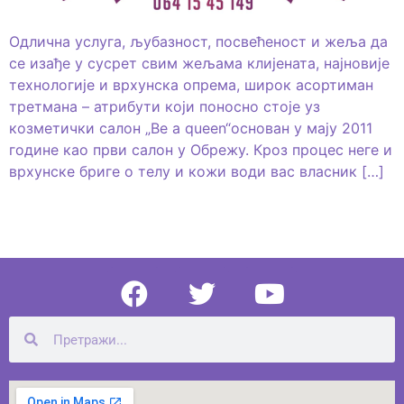
Одлична услуга, љубазност, посвећеност и жеља да
се изађе у сусрет свим жељама клијената, најновије
технологије и врхунска опрема, широк асортиман
третмана – атрибути који поносно стоје уз
козметички салон „Be a queen“основан у мају 2011
године као први салон у Обрежу. Кроз процес неге и
врхунске бриге о телу и кожи води вас власник […]