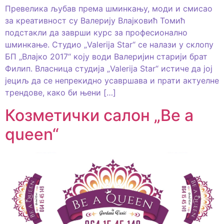
Превелика љубав према шминкању, моди и смисао
за креативност су Валерију Влајковић Томић
подстакли да заврши курс за професионално
шминкање. Студио „Valerija Star“ се налази у склопу
БП „Влајко 2017“ коју води Валеријин старији брат
Филип. Власница студија „Valerija Star“ истиче да јој
јециљ да се непрекидно усавршава и прати актуелне
трендове, како би њени […]
Козметички салон „Be a
queen“