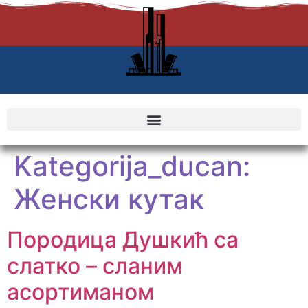
Kategorija_ducan:
Женски кутак
Породица Душкић са
слатко – сланим
асортиманом