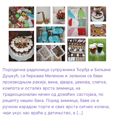
Породична радионица супружника Ђорђа и Биљане
Душкућ, са ћеркама Миленом и Јеленом се бави
производњом ракије, вина, ајвара, џемова, слатка,
компота и осталих врста зимница, на
традиоционалан начин од домаћих састојака, по
рецепту наших бака. Поред зимнице, баве се и
ручном израдом торти и свих врста ситних колача,
чији укус нас враћа у детињство, а […]