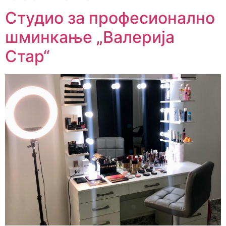
Студио за професионално
шминкање „Валерија
Стар“